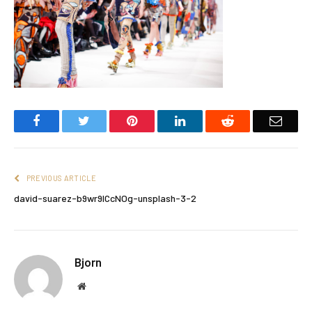
Facebook
Twitter
Pinterest
LinkedIn
Reddit
Email
PREVIOUS ARTICLE
david-suarez-b9wr9ICcNOg-unsplash-3-2
Bjorn
Website