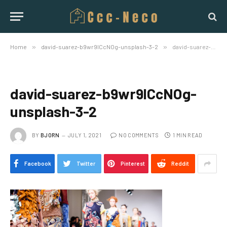
Home
»
david-suarez-b9wr9ICcNOg-unsplash-3-2
»
david-suarez-b9wr9ICcNOg-unsplash-3-2
david-suarez-b9wr9ICcNOg-
unsplash-3-2
BY
BJORN
JULY 1, 2021
NO COMMENTS
1 MIN READ
Facebook
Twitter
Pinterest
Reddit