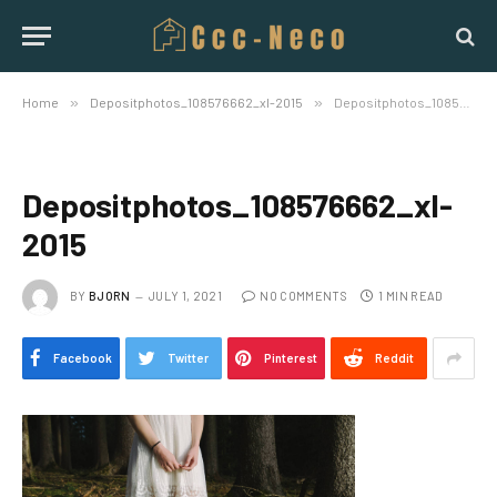
Home
»
Depositphotos_108576662_xl-2015
»
Depositphotos_108576662_xl-2015
Depositphotos_108576662_xl-
2015
BY
BJORN
JULY 1, 2021
NO COMMENTS
1 MIN READ
Facebook
Twitter
Pinterest
Reddit