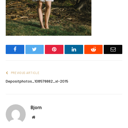
Facebook
Twitter
Pinterest
LinkedIn
Reddit
Email
PREVIOUS ARTICLE
Depositphotos_108576662_xl-2015
Bjorn
Website