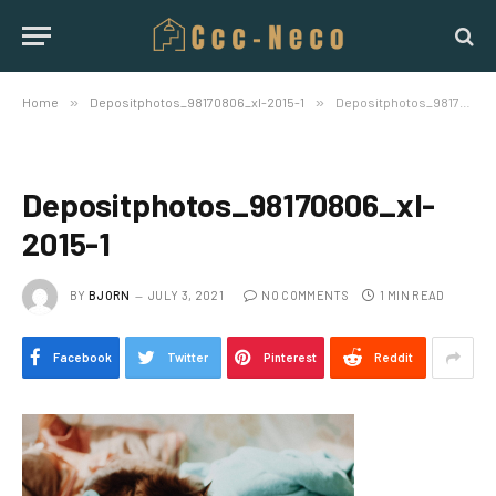
Home
»
Depositphotos_98170806_xl-2015-1
»
Depositphotos_98170806_xl-2015-1
Depositphotos_98170806_xl-
2015-1
BY
BJORN
JULY 3, 2021
NO COMMENTS
1 MIN READ
Facebook
Twitter
Pinterest
Reddit