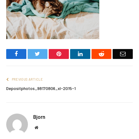
Facebook
Twitter
Pinterest
LinkedIn
Reddit
Email
PREVIOUS ARTICLE
Depositphotos_98170806_xl-2015-1
Bjorn
Website