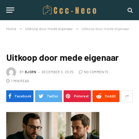
Home
»
Uitkoop door mede eigenaar
»
Uitkoop door mede eigenaar
Uitkoop door mede eigenaar
BY
BJORN
DECEMBER 3, 2025
NO COMMENTS
1 MIN READ
Facebook
Twitter
Pinterest
Reddit